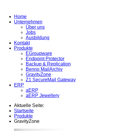
Home
Unternehmen
Über uns
Jobs
Ausbildung
Kontakt
Produkte
EGroupware
Endpoint Protector
Backup & Replication
Benno MailArchiv
GravityZone
Z1 SecureMail Gateway
ERP
aERP
aERP Jewellery
Aktuelle Seite:
Startseite
Produkte
GravityZone