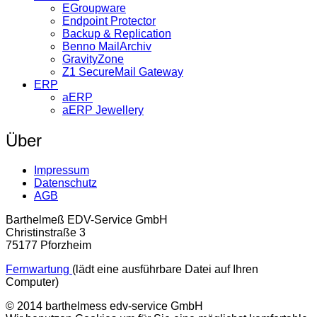
EGroupware
Endpoint Protector
Backup & Replication
Benno MailArchiv
GravityZone
Z1 SecureMail Gateway
ERP
aERP
aERP Jewellery
Über
Impressum
Datenschutz
AGB
Barthelmeß EDV-Service GmbH
Christinstraße 3
75177 Pforzheim
Fernwartung
(lädt eine ausführbare Datei auf Ihren
Computer)
© 2014 barthelmess edv-service GmbH