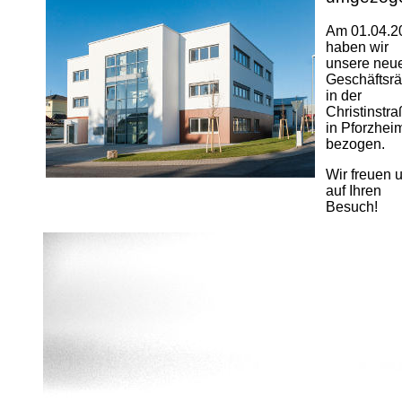
Am 01.04.2
haben wir
unsere neu
Geschäftsr
in der
Christinstr
in Pforzhei
bezogen.
Wir freuen 
auf Ihren
Besuch!